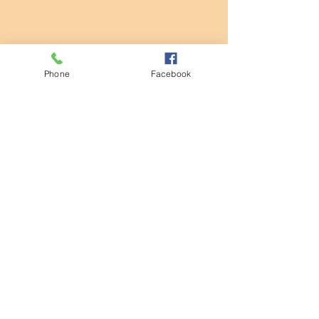
Phone
Facebook
コメント
清掃活動
コメントを追加…
第932回モーニングセミナ
ー