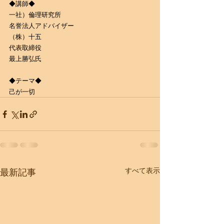
◆講師◆
一社）倫理研究所
名誉法人アドバイザー
（株）十五　
代表取締役
最上勝弘氏
​◆テーマ◆
​己が一切
すべて表示
最新記事