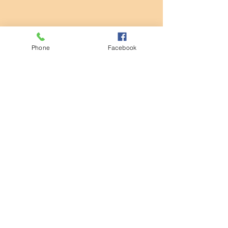
Phone
Facebook
コメント
清掃活動
コメントを追加…
第932回モーニングセミナ
ー