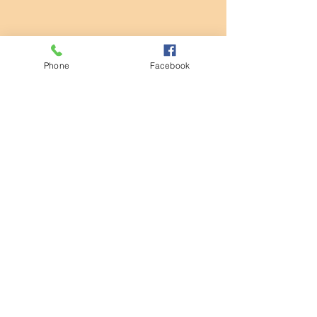
Phone
Facebook
コメント
清掃活動
コメントを追加…
第932回モーニングセミナ
ー