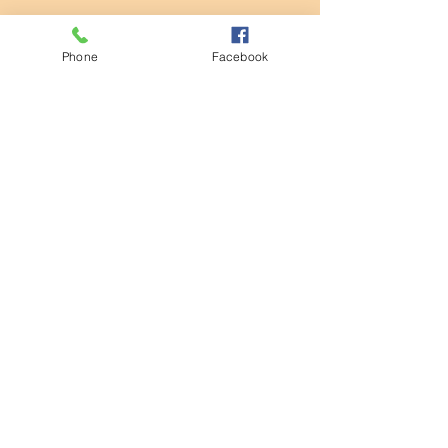
Phone
Facebook
コメント
清掃活動
コメントを追加…
第932回モーニングセミナ
ー