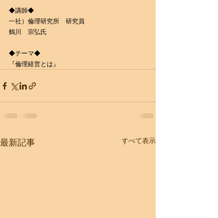
◆講師◆
一社）倫理研究所　研究員
鶴川　宗弘氏
◆テーマ◆
『倫理経営とは』
すべて表示
最新記事