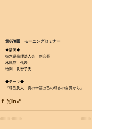
第878回　モーニングセミナー
◆講師◆
栃木県倫理法人会　副会長
林風館　代表
増渕　眞智子氏
◆テーマ◆
『尊己及人　真の幸福は己の尊さの自覚から』