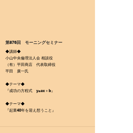
第876回　モーニングセミナー
◆講師◆
小山中央倫理法人会 相談役
（有）平田商店　代表取締役
平田　廣一氏
◆テーマ◆
『成功の方程式　y=ax＋b』
​◆テーマ◆
『起業40年を迎え想うこと』