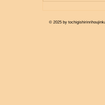
© 2025 by tochigishirinrihouj
ink