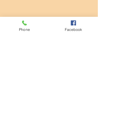
Phone
Facebook
コメント
清掃活動
コメントを追加…
第932回モーニングセミナ
ー