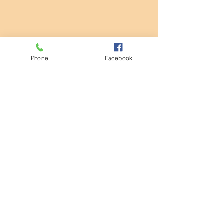
Phone
Facebook
コメント
清掃活動
コメントを追加…
第932回モーニングセミナ
ー