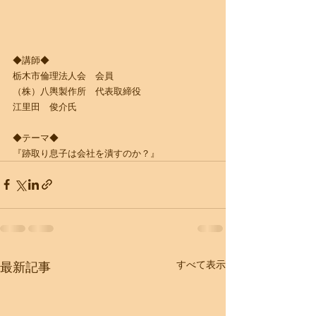
◆講師◆
栃木市倫理法人会　会員
（株）八輿製作所　代表取締役
江里田　俊介氏
◆テーマ◆ 
『跡取り息子は会社を潰すのか？』
すべて表示
最新記事