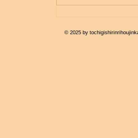
© 2025 by tochigishirinrihouj
ink