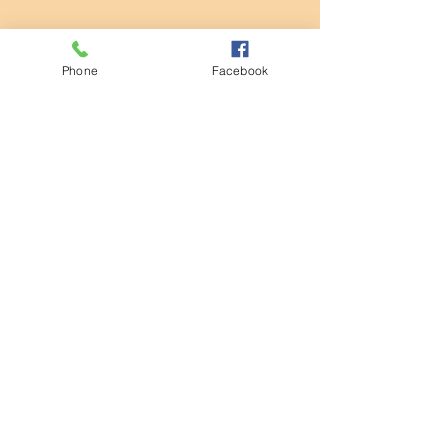
Phone
Facebook
コメント
清掃活動
コメントを追加…
第932回モーニングセミナ
ー