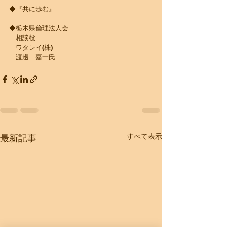
◆『共に歩む』
◆栃木県倫理法人会
　相談役
　ワタレイ(株)
　渡邊　嘉一氏
すべて表示
最新記事