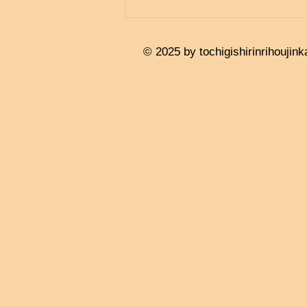
© 2025 by tochigishirinrihouj
ink