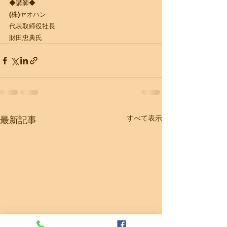
​◆講師◆
(株)ヤオハン
代表取締役社長
​財田忠典氏
すべて表示
最新記事