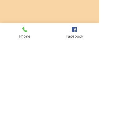
Phone
Facebook
コメント
清掃活動
コメントを追加…
第932回モーニングセミナ
ー