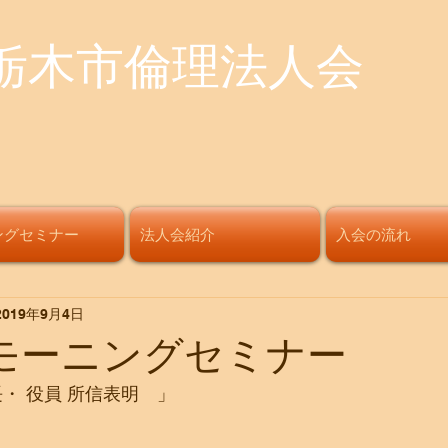
栃木市倫理法人会
ングセミナー
法人会紹介
入会の流れ
2019年9月4日
回モーニングセミナー
長・ 役員 所信表明　」  