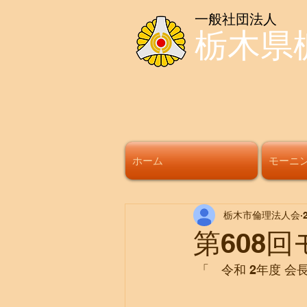
一般社団法人
栃木県
ホーム
モーニ
栃木市倫理法人会
第608
 「　令和 2年度 会