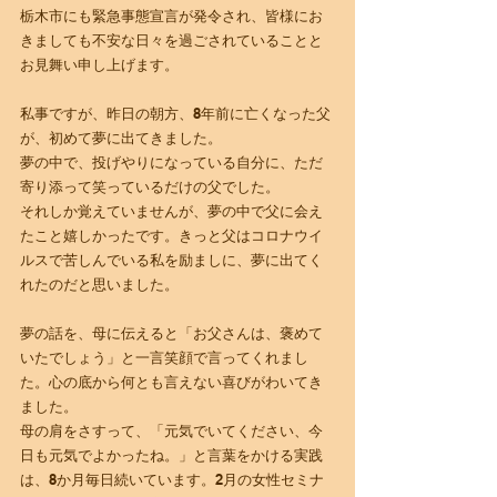
栃木市にも緊急事態宣言が発令され、皆様にお
きましても不安な日々を過ごされていることと
お見舞い申し上げます。
私事ですが、昨日の朝方、8年前に亡くなった父
が、初めて夢に出てきました。
夢の中で、投げやりになっている自分に、ただ
寄り添って笑っているだけの父でした。
それしか覚えていませんが、夢の中で父に会え
たこと嬉しかったです。きっと父はコロナウイ
ルスで苦しんでいる私を励ましに、夢に出てく
れたのだと思いました。
夢の話を、母に伝えると「お父さんは、褒めて
いたでしょう」と一言笑顔で言ってくれまし
た。心の底から何とも言えない喜びがわいてき
ました。
母の肩をさすって、「元気でいてください、今
日も元気でよかったね。」と言葉をかける実践
は、8か月毎日続いています。2月の女性セミナ