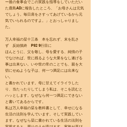
ー後の食事会でこの実践を指導をしていただい
た鹿島ADに報告したところ、「お母さんは元気
でしょう。毎日肩をさすってあげているから元
気でいられるのですよ。」とおっしゃりまし
た。
万人幸福の栞十三条　本を忘れず、末を乱さ
ず　反始慎終　P92 9行目に
ほんとうに、父を敬し、母を愛する、純情の子
でなければ、世に残るような大業をなし遂げる
事は出来ない。いや世の常のことでも、親を大
切にせぬような子は、何一つ満足には出来な
い。
と書かれています。母に甘えてイライラした
り、当たったりしてしまう私は、そこを読むと
ハッとします。なぜなら何一つ満足にできない
と書いてあるからです。
私は万人幸福の栞を教科書として、幸せになる
生活の法則を学んでいます。そして実践してい
ます。なぜなら栞に書かれている生活の法則を
実践すると、周りの人が喜びます。家族が喜び