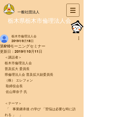
一般社団法人
栃木県栃木市倫理法人会
栃木市倫理法人会
2019年9月18日
第610モーニングセミナー
更新日：
2019年10月11日
＜講話者＞
栃木市倫理法人会 
普及拡大 委員長
県倫理法人会 普及拡大副委員長
（株） エレフォン 
 取締役会長
 佐山華奈子 氏
＜テーマ＞
 「　事業継承後 の学び 「苦悩は必要な時に訪
れる 」　」  